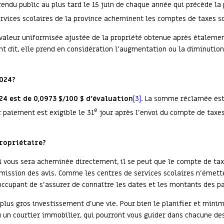
rendu public au plus tard le 15 juin de chaque année qui précède la
services scolaires de la province acheminent les comptes de taxes sc
a valeur uniformisée ajustée de la propriété obtenue après étalemen
t dit, elle prend en considération l’augmentation ou la diminution 
2024?
24 est de 0,0973 $/100 $ d’évaluation
[3]
. La somme réclamée est
e
 paiement est exigible le 31
jour après l’envoi du compte de taxes
propriétaire?
ui vous sera acheminée directement, il se peut que le compte de tax
émission des avis. Comme les centres de services scolaires n’émet
 occupant de s’assurer de connaître les dates et les montants des 
 plus gros investissement d’une vie. Pour bien le planifier et mini
ou un courtier immobilier, qui pourront vous guider dans chacune de