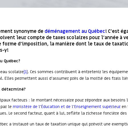
quement synonyme de
déménagement au Québec
! C’est é
oivent leur compte de taxes scolaires pour l’année à ven
e forme d’imposition, la manière dont le taux de taxati
s-y!
u Québec?
seau scolaire
[1]
. Ces sommes contribuent à entretenir les équipemen
l. Elles permettent aussi d’assumer près de la moitié des frais lié
l déterminé?
ncipaux facteurs : le montant nécessaire pour répondre aux besoins l
 par le
ministère de l’Éducation et de l’Enseignement supérieur
en 
ues. Le second facteur, quant à lui, reflète la richesse foncière des
ébec a instauré un taux de taxation unique qui prévoit une exemptio